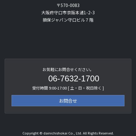
〒570-0083
大阪府守口市京阪本通1-2-3
損保ジャパン守口ビル７階
ア
ア
イ
イ
コ
コ
ン
ン
リ
リ
ン
ン
ク
ク
お気軽にお問合せください。
06-7632-1700
受付時間 9:00-17:00 [ 土・日・祝日除く ]
お問合せ
Copyright © dainichishokai Co., Ltd. All Rights Reserved.